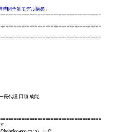
保持時間予測モデル構築」
=======================================
=======================================
=======================================
長代理 田頭 成能
=======================================
ます。
elco-eco.co.jp）まで、