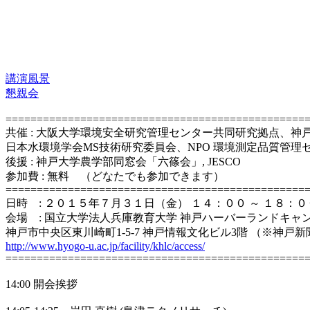
講演風景
懇親会
================================================
共催 : 大阪大学環境安全研究管理センター共同研究拠点、神
日本水環境学会MS技術研究委員会、NPO 環境測定品質管理
後援 : 神戸大学農学部同窓会「六篠会」, JESCO
参加費 : 無料 （どなたでも参加できます）
================================================
日時 : ２０１５年７月３１日（金） １４：００ ～ １８：０
会場 : 国立大学法人兵庫教育大学 神戸ハーバーランドキャ
神戸市中央区東川崎町1-5-7 神戸情報文化ビル3階 （※神
http://www.hyogo-u.ac.jp/facility/khlc/access/
================================================
14:00 開会挨拶