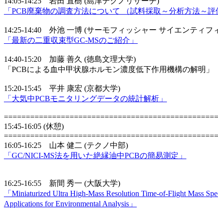
14:05-14:25 岩田 直樹 (島津テクノリサーチ)
「PCB廃棄物の調査方法について （試料採取～分析方法～評
14:25-14:40 外池 一博 (サーモフィッシャー サイエンティフ
「最新の二重収束型GC-MSのご紹介」
14:40-15:20 加藤 善久 (徳島文理大学)
「PCBによる血中甲状腺ホルモン濃度低下作用機構の解明」
15:20-15:45 平井 康宏 (京都大学)
「大気中PCBモニタリングデータの統計解析」
================================================
15:45-16:05 (休憩)
================================================
16:05-16:25 山本 健二 (テクノ中部)
「GC/NICI-MS法を用いた絶縁油中PCBの簡易測定」
16:25-16:55 新間 秀一 (大阪大学)
「Miniaturized Ultra High-Mass Resolution Time-of-Flight Mass Spe
Applications for Environmental Analysis」