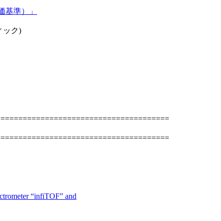
価基準）」
ィック)
=======================================
=======================================
ctrometer “infiTOF” and