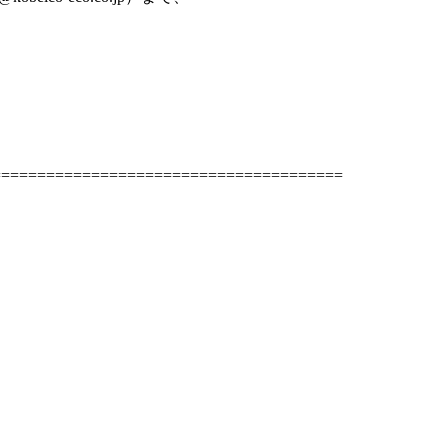
=======================================