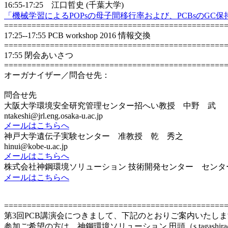
16:55-17:25 江口哲史 (千葉大学)
「機械学習によるPOPsの母子間移行率および、PCBsのGC
================================================
17:25--17:55 PCB workshop 2016 情報交換
================================================
17:55 閉会あいさつ
================================================
オーガナイザー／問合せ先：
問合せ先
大阪大学環境安全研究管理センター招へい教授 中野 武
ntakeshi@jrl.eng.osaka-u.ac.jp
メールはこちらへ
神戸大学遺伝子実験センター 准教授 乾 秀之
hinui@kobe-u.ac.jp
メールはこちらへ
株式会社神鋼環境ソリューション 技術開発センター センター
メールはこちらへ
================================================
第3回PCB講演会につきまして、下記のとおりご案内いたし
参加ご希望の方は、神鋼環境ソリューション 田頭（s.tagashira@kob