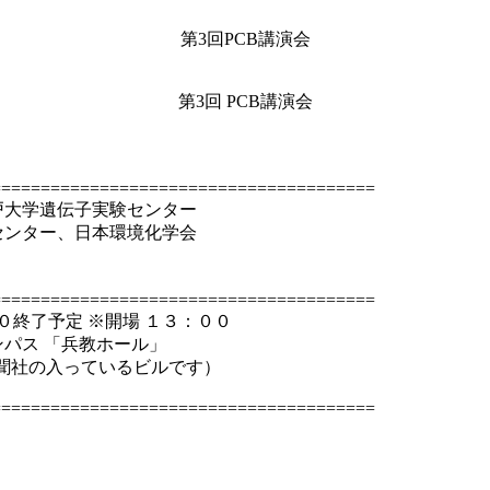
第3回PCB講演会
第3回 PCB講演会
=======================================
戸大学遺伝子実験センター
センター、日本環境化学会
=======================================
０終了予定 ※開場 １３：００
ンパス 「兵教ホール」
戸新聞社の入っているビルです）
=======================================